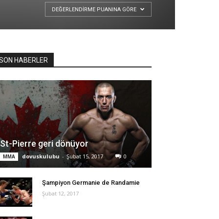
DEĞERLENDIRME PUANINA GÖRE
SON HABERLER
St-Pierre geri dönüyor
dovuskulubu
-
Şubat 15, 2017
0
MMA
Şampiyon Germanie de Randamie
Şubat 12, 2017