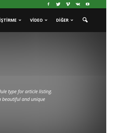
IŞTIRME
VIDEO
DIĞER
e type for article listing.
 a beautiful and unique