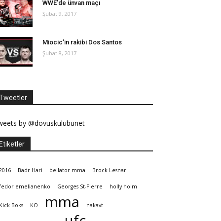
WWE’de ünvan maçı
Şubat 9, 2017
Miocic’in rakibi Dos Santos
Şubat 8, 2017
Tweetler
weets by @dovuskulubunet
Etiketler
2016
Badr Hari
bellator mma
Brock Lesnar
fedor emelianenko
Georges St-Pierre
holly holm
mma
Kick Boks
KO
nakavt
ufc