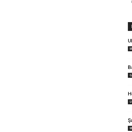
U
B
G
H
U
Ş