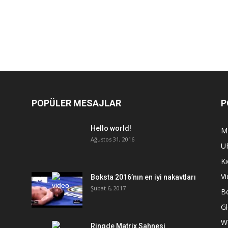
POPÜLER MESAJLAR
P
Hello world!
M
Ağustos 31, 2016
U
Ki
V
Boksta 2016’nın en iyi nakavtları
Şubat 6, 2017
B
Gl
W
Ringde Matrix Sahnesi