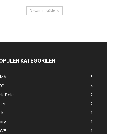
Devamını yükle
OPÜLER KATEGORİLER
MA
5
FC
4
ck Boks
2
ideo
2
oks
1
ory
1
WE
1