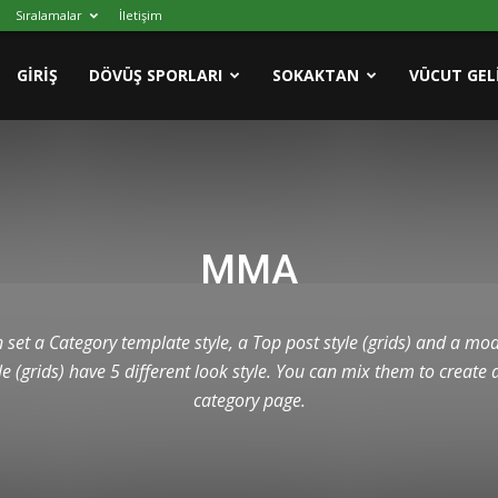
Sıralamalar
İletişim
GIRIŞ
DÖVÜŞ SPORLARI
SOKAKTAN
VÜCUT GEL
MMA
et a Category template style, a Top post style (grids) and a modul
le (grids) have 5 different look style. You can mix them to create
category page.