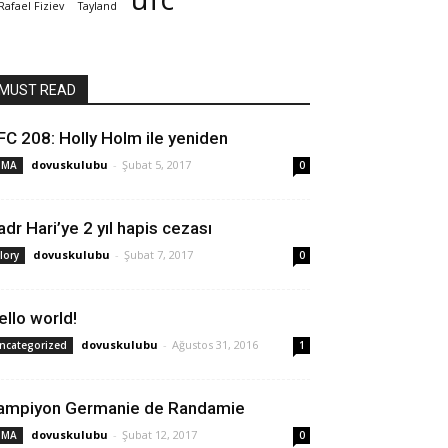
Rafael Fiziev
Tayland
MUST READ
FC 208: Holly Holm ile yeniden
dovuskulubu
-
Şubat 5, 2017
MMA
0
adr Hari’ye 2 yıl hapis cezası
dovuskulubu
-
Şubat 7, 2017
lory
0
ello world!
dovuskulubu
-
Ağustos 31, 2016
ncategorized
1
ampiyon Germanie de Randamie
dovuskulubu
-
Şubat 12, 2017
MMA
0