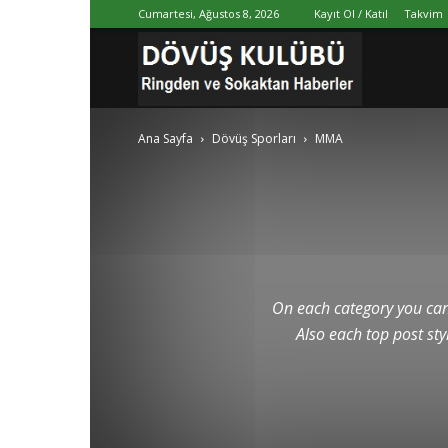
Cumartesi, Ağustos 8, 2026
Kayıt Ol / Katıl
Takvim
Dövüş
Ana Sayfa
Dövüş Sporları
MMA
Kulübü
On each category you can s
Also each top post sty