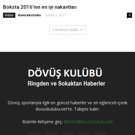
Boksta 2016’nın en iyi nakavtları
dovuskulubu
-
Şubat 6, 2017
Video
0
Devamını yükle
Dövüş sporlarıyla ilgili en güncel haberler ve en eğlenceli içerik
dovuskulubu.net'te. Takipte kalın.
Bizimle iletişime geç:
iletisim@dovuskulubu.net