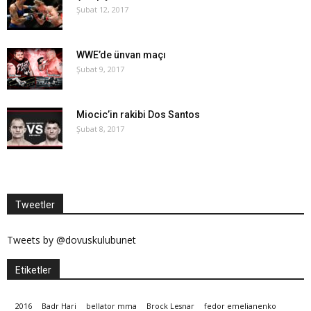
Şubat 12, 2017
WWE’de ünvan maçı
Şubat 9, 2017
Miocic’in rakibi Dos Santos
Şubat 8, 2017
Tweetler
Tweets by @dovuskulubunet
Etiketler
2016
Badr Hari
bellator mma
Brock Lesnar
fedor emelianenko