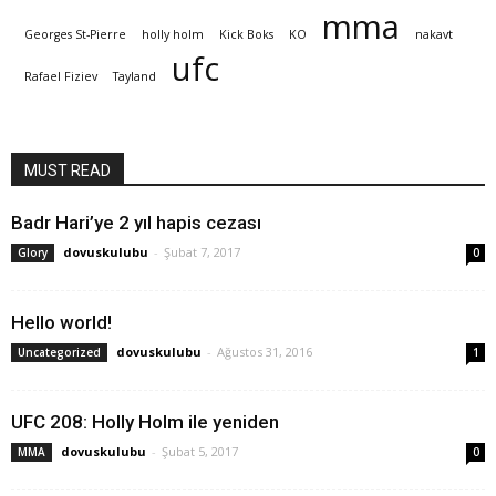
mma
Georges St-Pierre
holly holm
Kick Boks
KO
nakavt
ufc
Rafael Fiziev
Tayland
MUST READ
Badr Hari’ye 2 yıl hapis cezası
dovuskulubu
-
Şubat 7, 2017
Glory
0
Hello world!
dovuskulubu
-
Ağustos 31, 2016
Uncategorized
1
UFC 208: Holly Holm ile yeniden
dovuskulubu
-
Şubat 5, 2017
MMA
0